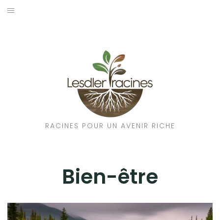
Aller
au
CULTURE
contenu
TRADITIONS
HISTOIRE
NATURE
ÉDUCATION
RACINES POUR UN AVENIR RICHE
BIEN-ÊTRE
Bien-être
ARTISANAT