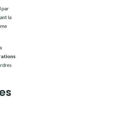
3 par
ant la
tème
a
rations
ordres
ses