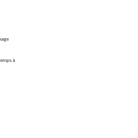
mmage
 temps à