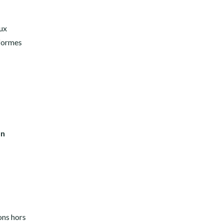
aux
iformes
on
ons hors