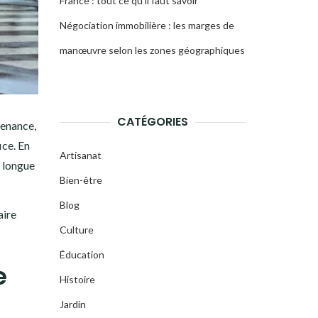
France : tout ce qu’il faut savoir
Négociation immobilière : les marges de
manœuvre selon les zones géographiques
CATÉGORIES
tenance,
ice. En
Artisanat
e longue
Bien-être
Blog
aire
Culture
Éducation
e
Histoire
Jardin