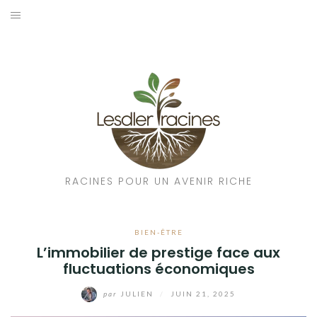
Aller
au
CULTURE
contenu
TRADITIONS
HISTOIRE
NATURE
ÉDUCATION
RACINES POUR UN AVENIR RICHE
BIEN-ÊTRE
BIEN-ÊTRE
ARTISANAT
L’immobilier de prestige face aux
fluctuations économiques
par
JULIEN
/
JUIN 21, 2025