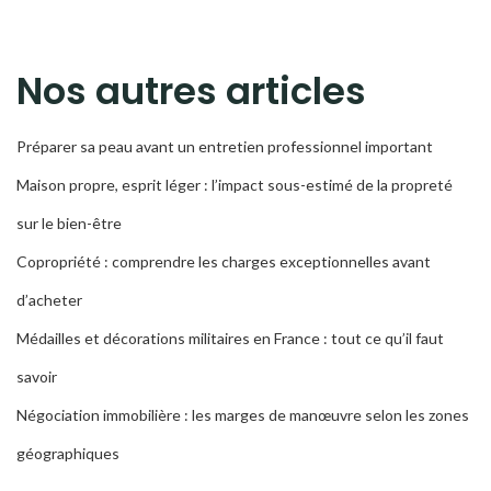
LA
RECH
Nos autres articles
Préparer sa peau avant un entretien professionnel important
Maison propre, esprit léger : l’impact sous-estimé de la propreté
sur le bien-être
Copropriété : comprendre les charges exceptionnelles avant
d’acheter
Médailles et décorations militaires en France : tout ce qu’il faut
savoir
Négociation immobilière : les marges de manœuvre selon les zones
géographiques