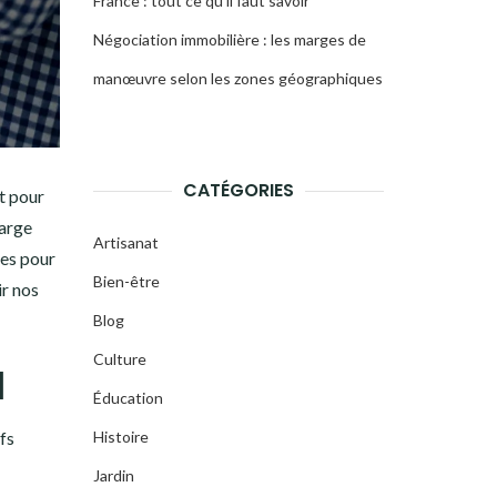
France : tout ce qu’il faut savoir
Négociation immobilière : les marges de
manœuvre selon les zones géographiques
CATÉGORIES
t pour
large
Artisanat
les pour
Bien-être
r nos
Blog
Culture
l
Éducation
fs
Histoire
Jardin