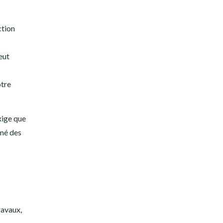
ction
eut
otre
xige que
rmé des
ravaux,