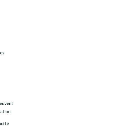
les
peuvent
ation.
acité