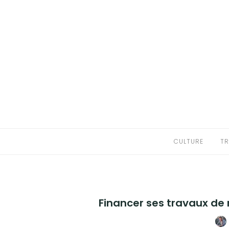
Aller
au
CULTURE
contenu
TRADITIONS
HISTOIRE
NATURE
ÉDUCATION
CULTURE
TR
BIEN-ÊTRE
ARTISANAT
Financer ses travaux de 