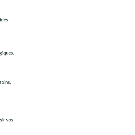
e
aides
giques.
soins,
s
sir vos