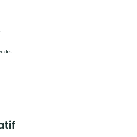
t
ec des
tif